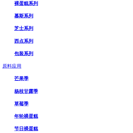
裸蛋糕系列
慕斯系列
芝士系列
西点系列
包装系列
原料应用
芒果季
杨枝甘露季
草莓季
年轮裸蛋糕
节日裸蛋糕