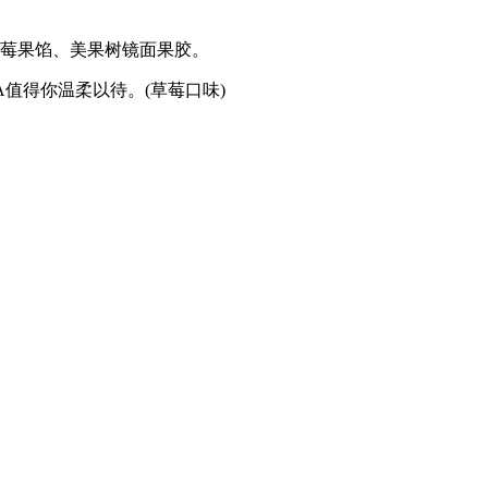
莓果馅、美果树镜面果胶。
值得你温柔以待。(草莓口味)