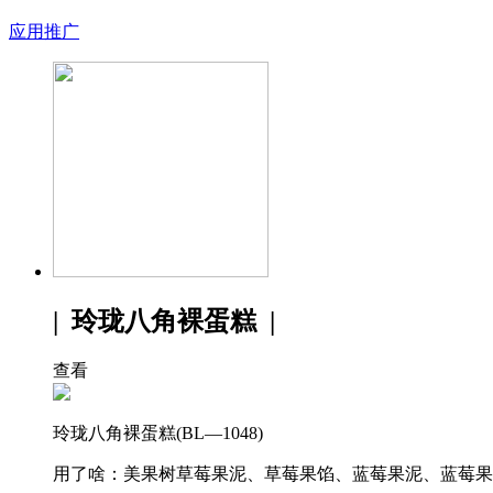
应用推广
| 玲珑八角裸蛋糕 |
查看
玲珑八角裸蛋糕(BL—1048)
用了啥：美果树草莓果泥、草莓果馅、蓝莓果泥、蓝莓果