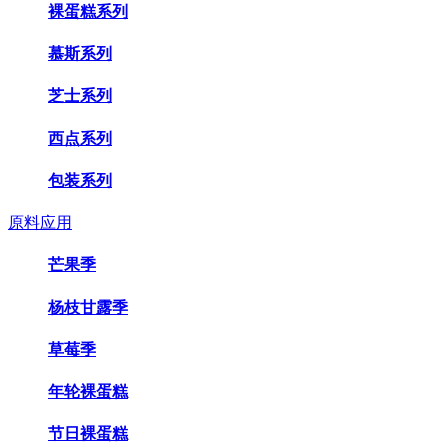
裸蛋糕系列
慕斯系列
芝士系列
西点系列
包装系列
原料应用
芒果季
杨枝甘露季
草莓季
年轮裸蛋糕
节日裸蛋糕