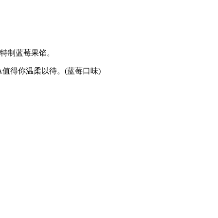
特制蓝莓果馅。
值得你温柔以待。(蓝莓口味)