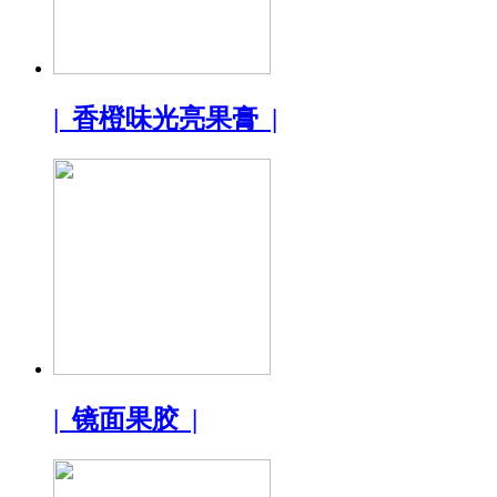
| 香橙味光亮果膏 |
| 镜面果胶 |