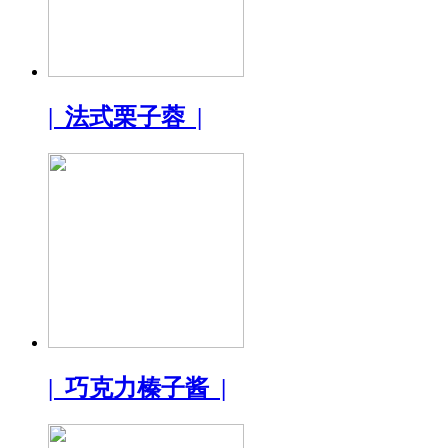
| 法式栗子蓉 |
| 巧克力榛子酱 |