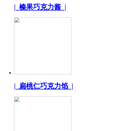
| 榛果巧克力酱 |
| 扁桃仁巧克力馅 |