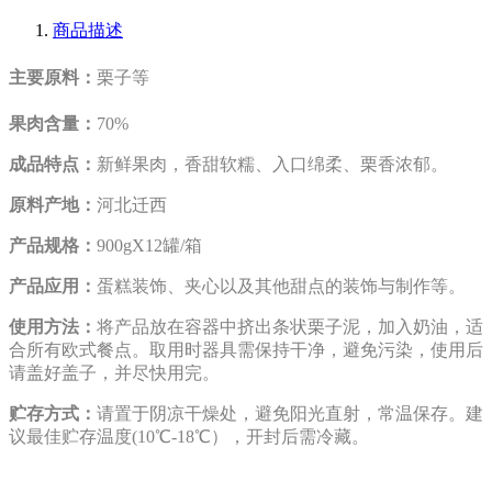
商品描述
主要原料：
栗子等
果肉含量：
70%
成品特点：
新鲜果肉，香甜软糯、入口绵柔、栗香浓郁。
原料产地：
河北迁西
产品规格：
900gX12罐/箱
产品应用：
蛋糕装饰、夹心以及其他甜点的装饰与制作等。
使用方法：
将产品放在容器中挤出条状栗子泥，加入奶油，适
合所有欧式餐点。取用时器具需保持干净，避免污染，使用后
请盖好盖子，并尽快用完。
贮存方式：
请置于阴凉干燥处，避免阳光直射，常温保存。建
议最佳贮存温度(10℃-18℃），开封后需冷藏。