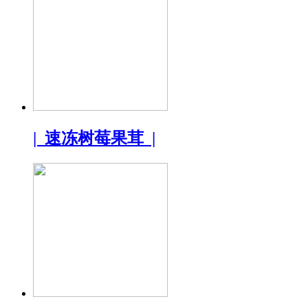
| 速冻树莓果茸 |