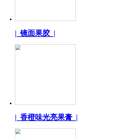
| 镜面果胶 |
| 香橙味光亮果膏 |