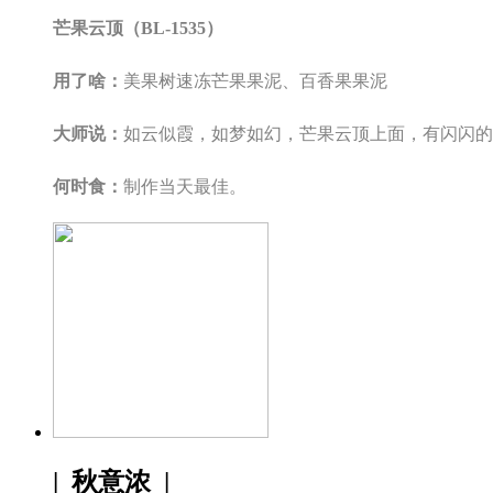
芒果云顶
（BL-1535）
用了啥：
美果树速冻芒果果泥、百香果果泥
大师说：
如云似霞，如梦如幻，芒果云顶上面，有闪闪的
何时食：
制作当天最佳。
| 秋意浓 |