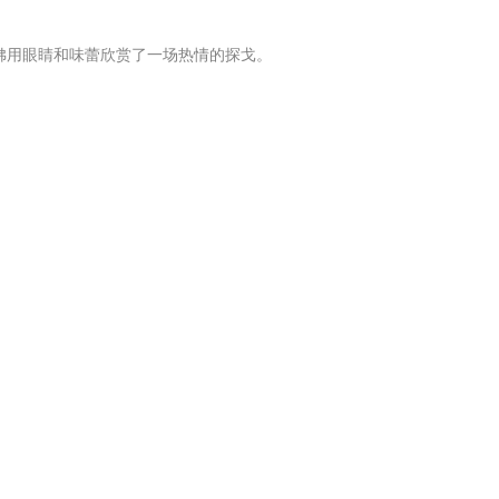
佛用眼睛和味蕾欣赏了一场热情的探戈。