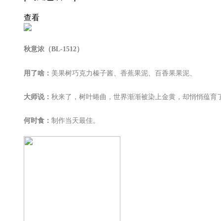
查看
秋意浓
（
BL-1512
）
用了啥：
美果树巧克力榛子酱、香蕉果泥、百香果果泥、
大师说：
秋来了，树叶蜷曲，世界渐渐被染上金黄，却悄悄蕴育
何时食：
制作当天最佳。