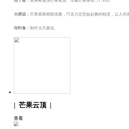
用了啥：
美果树速冻芒果果泥、冷藏芒果果馅（1.5cm）
大师说：
芒果慕斯精致优雅，巧克力定型如起舞的精灵，让人仿
何时食：
制作当天最佳。
| 芒果云顶 |
查看