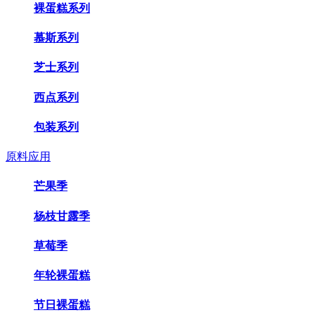
裸蛋糕系列
慕斯系列
芝士系列
西点系列
包装系列
原料应用
芒果季
杨枝甘露季
草莓季
年轮裸蛋糕
节日裸蛋糕