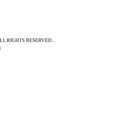
L RIGHTS RESERVED .
8