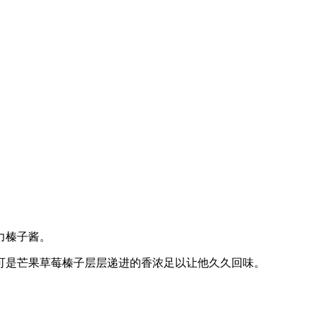
力榛子酱。
可是芒果草莓榛子层层递进的香浓足以让他久久回味。