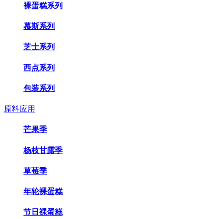
裸蛋糕系列
慕斯系列
芝士系列
西点系列
包装系列
原料应用
芒果季
杨枝甘露季
草莓季
年轮裸蛋糕
节日裸蛋糕