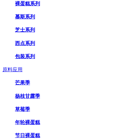
裸蛋糕系列
慕斯系列
芝士系列
西点系列
包装系列
原料应用
芒果季
杨枝甘露季
草莓季
年轮裸蛋糕
节日裸蛋糕