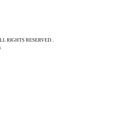
L RIGHTS RESERVED .
8