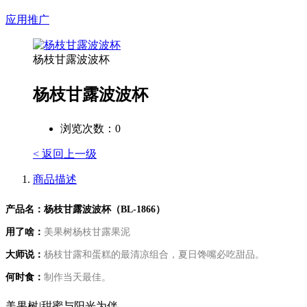
应用推广
杨枝甘露波波杯
杨枝甘露波波杯
浏览次数：
0
< 返回上一级
商品描述
产品名：
杨枝甘露波波杯（
BL-1866
）
用了啥：
美果树杨枝甘露果泥
大师说：
杨枝甘露和蛋糕的最清凉组合，夏日馋嘴必吃甜品。
何时食：
制作当天最佳。
美果树
|
甜蜜与阳光为伴