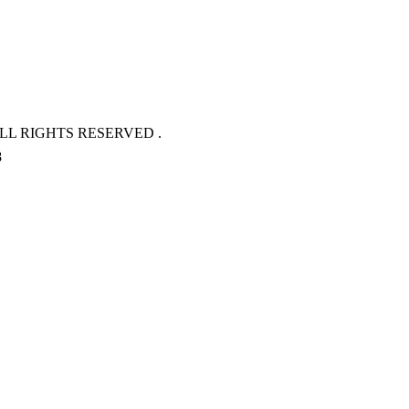
L RIGHTS RESERVED .
8