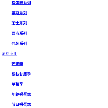
裸蛋糕系列
慕斯系列
芝士系列
西点系列
包装系列
原料应用
芒果季
杨枝甘露季
草莓季
年轮裸蛋糕
节日裸蛋糕