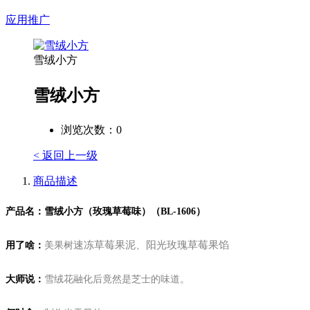
应用推广
雪绒小方
雪绒小方
浏览次数：
0
< 返回上一级
商品描述
产品名：雪绒小方（玫瑰草莓味）（BL-1606）
速冻草莓果泥、阳光玫瑰草莓果馅
用了啥：
美果树
大师说：
雪绒花融化后竟然是芝士的味道。