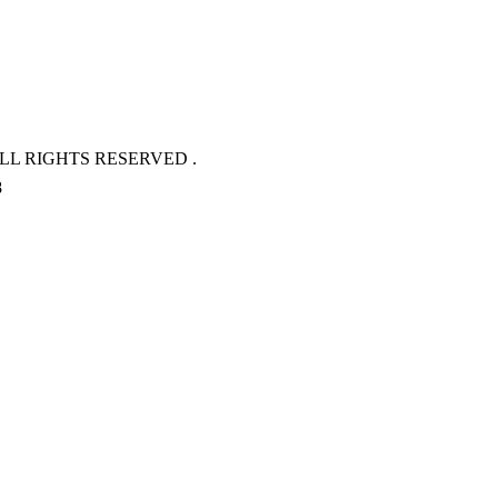
L RIGHTS RESERVED .
8