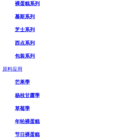
裸蛋糕系列
慕斯系列
芝士系列
西点系列
包装系列
原料应用
芒果季
杨枝甘露季
草莓季
年轮裸蛋糕
节日裸蛋糕