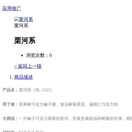
应用推广
栗河系
栗河系
浏览次数：
0
< 返回上一级
商品描述
产品名：
栗河系
（BL-1523）
用了啥：
美果树巧克力榛子酱、速冻树莓果泥、扁桃仁巧克力馅
大师说：
一片榛子巧克力慕斯的星河，夹着坚果奶油和树莓的丰满，再