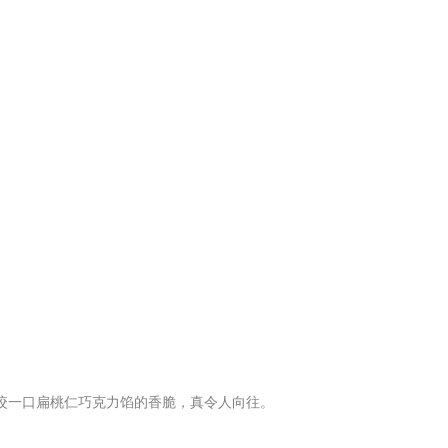
咬一口扁桃仁巧克力馅的香脆，真令人向往。