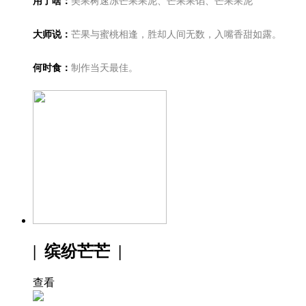
用了啥：
美果树速冻芒果果泥、芒果果馅、芒果果泥
大师说：
芒果与蜜桃相逢，胜却人间无数，入嘴香甜如露。
何时食：
制作当天最佳。
| 缤纷芒芒 |
查看