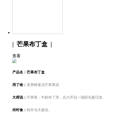
| 芒果布丁盒 |
查看
产品名：芒果布丁盒
用了啥：
美果树速冻芒果果泥
大师说：
芒果香，牛奶布丁滑，合力开启一场阳光夏日游。
何时食：
制作当天最佳。