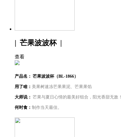
| 芒果波波杯 |
查看
产品名：
芒果波波杯（
BL-1866
）
用了啥：
美果树速冻芒果果泥、芒果果馅
大师说：
芒果与夏日心情的最美好组合，阳光香甜无敌！
何时食：
制作当天最佳。