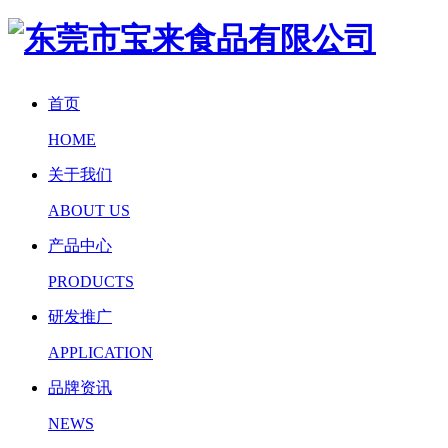
首页
HOME
关于我们
ABOUT US
产品中心
PRODUCTS
研发推广
APPLICATION
品牌资讯
NEWS