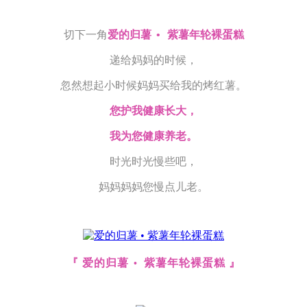
切下一角
爱的归薯
•
紫薯年轮裸蛋糕
递给妈妈的时候，
忽然想起小时候妈妈买给我的烤红薯。
您护我健康长大，
我为您健康养老。
时光时光慢些吧，
妈妈妈妈您慢点儿老。
『 爱的归薯
紫薯年轮裸蛋糕 』
•