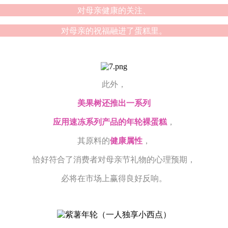
对母亲健康的关注、
对母亲的祝福融进了蛋糕里。
此外，
美果树
还推出一系列
应用速冻系列产品的
年轮裸蛋糕
，
其原料的
健康属性
，
恰好符合了消费者对母亲节礼物的心理预期，
必将在市场上赢得良好反响。