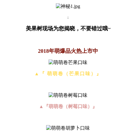
↓
美果树现场为您揭晓，不要错过哦~
2018年萌爆品火热
上市中
▲
『 萌萌卷
（
芒果口味
）
』
▲『萌萌卷（树莓口味）』