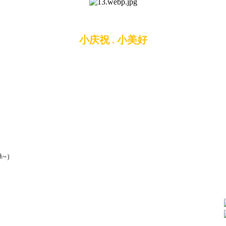
小庆祝 . 小美好
单
~
）