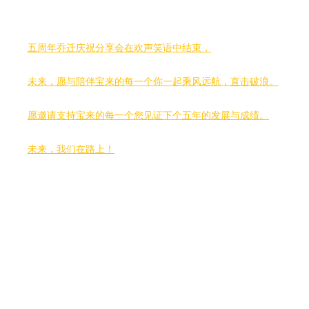
五周年乔迁庆祝分享会在欢声笑语中结束，
未来，愿与陪伴宝来的每一个你一起乘风远航，直击破浪。
愿邀请支持宝来的每一个您见证下个五年的发展与成绩。
未来，我们在路上！