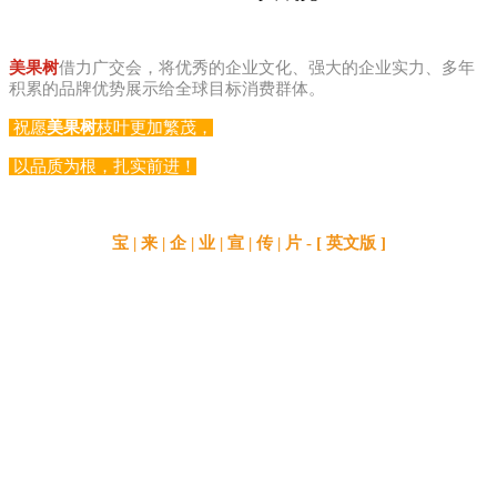
美果树
借力广交会，将优秀的企业文化、强大的企业实力、多年
积累的品牌优势展示给全球目标消费群体。
祝愿
美果树
枝叶更加繁茂，
以品质为根，扎实前进！
宝
|
来
|
企
|
业
|
宣
|
传
|
片 -
[ 英文版 ]