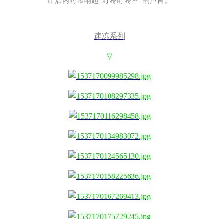
让店内时常响起“叮咚叮咚～”的声音。
速冻系列
▽