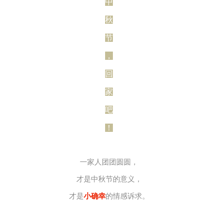
中
秋
节
，
回
家
吧
！
一家人团团圆圆，
才是中秋节的意义，
才是
小确幸
的情感诉求。