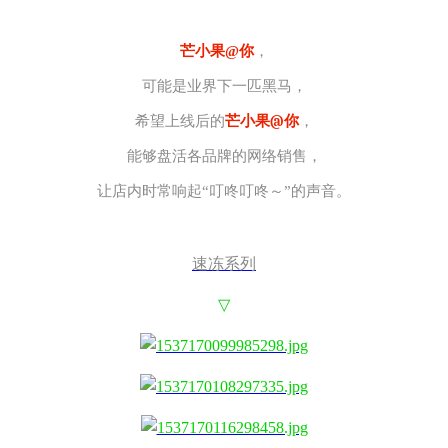
芒小果@你
，
可能是业界下一匹黑马，
@
希望上线后的
芒小果
你
，
能够盘活各品牌的网络销售，
让店内时常响起“叮咚叮咚～”的声音。
速冻系列
▽