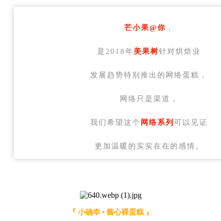
芒小果@你
，
是
2018
年
美果树
针对
烘焙业
发展趋势特别推出的网络蛋糕，
网络只是渠道，
我们希望这个
网络系列
可以见证
更加温暖的实实在在的感情。
『 小确幸
• 酱心裸蛋糕
』