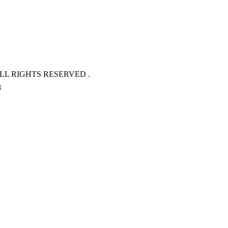
L RIGHTS RESERVED .
8