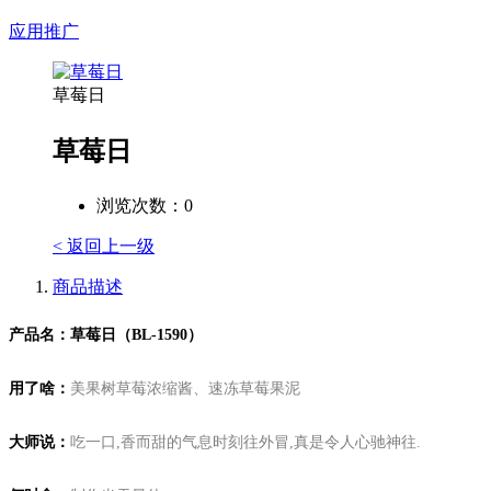
应用推广
草莓日
草莓日
浏览次数：
0
< 返回上一级
商品描述
产品名：草莓日（BL-1590）
用了啥：
美果树草莓浓缩酱、速冻草莓果泥
大师说：
吃一口,香而甜的气息时刻往外冒,真是令人心驰神往.