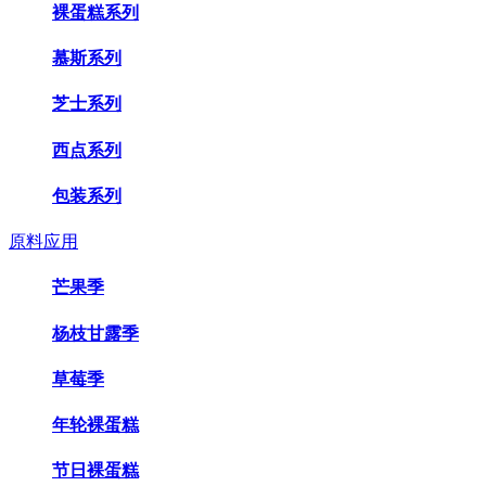
裸蛋糕系列
慕斯系列
芝士系列
西点系列
包装系列
原料应用
芒果季
杨枝甘露季
草莓季
年轮裸蛋糕
节日裸蛋糕