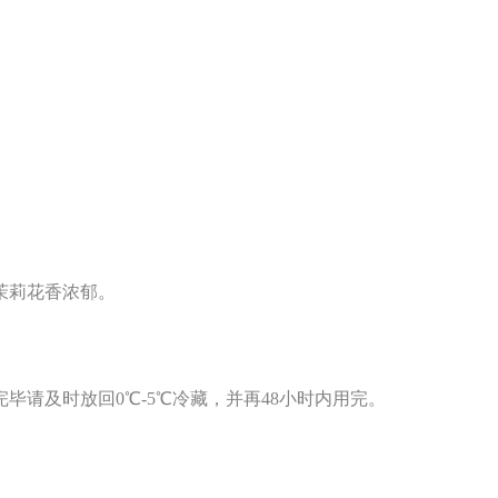
茉莉花香浓郁
。
毕请及时放回0℃-5℃冷藏，并再48小时内用完。