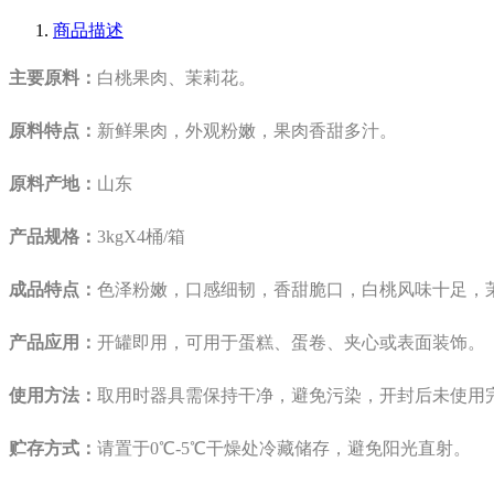
商品描述
主要原料：
白桃果肉、茉莉花。
原料特点：
新鲜果肉，外观粉嫩，果肉香甜多汁。
原料产地：
山东
产品规格：
3kgX4桶/箱
成品特点：
色泽粉嫩，口感细韧，香甜脆口，白桃风味十足
，
产品应用：
开罐即用，可用于蛋糕、蛋卷、夹心或表面装饰。
使用方法：
取用时器具需保持干净，避免污染，开封后未使用完
贮存方式：
请置于0℃-5℃干燥处冷藏储存，避免阳光直射。