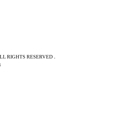
L RIGHTS RESERVED .
8