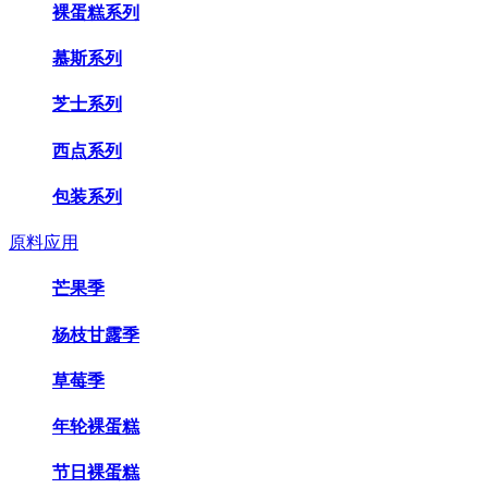
裸蛋糕系列
慕斯系列
芝士系列
西点系列
包装系列
原料应用
芒果季
杨枝甘露季
草莓季
年轮裸蛋糕
节日裸蛋糕