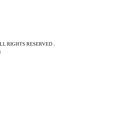
L RIGHTS RESERVED .
8